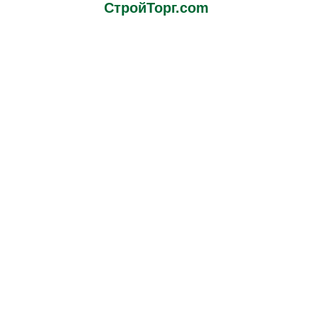
СтройТорг.com