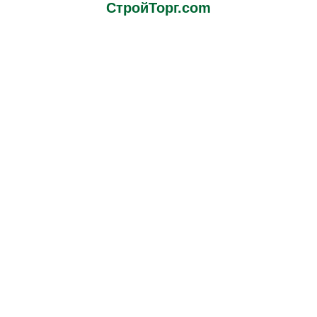
СтройТорг.com