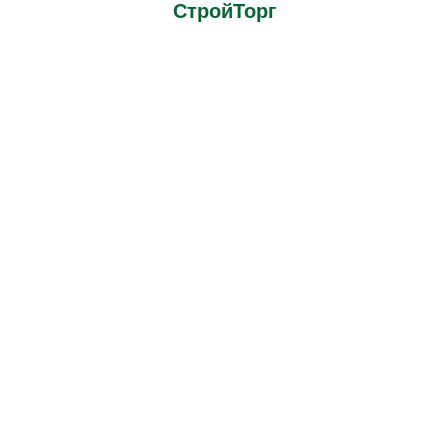
СтройТорг