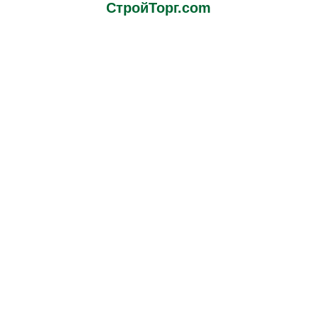
СтройТорг.com