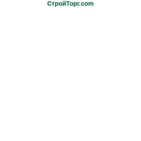
СтройТорг.com