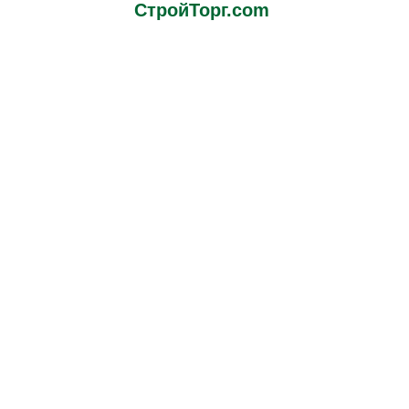
СтройТорг.com