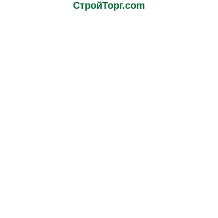
СтройТорг.com