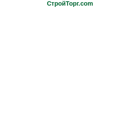
СтройТорг.com