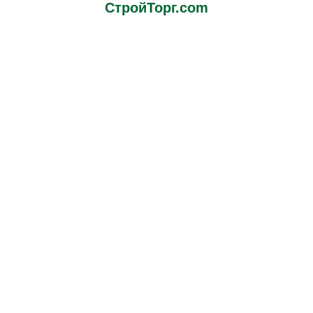
СтройТорг.com