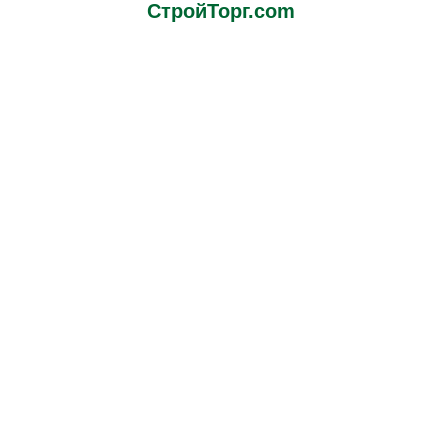
СтройТорг.com