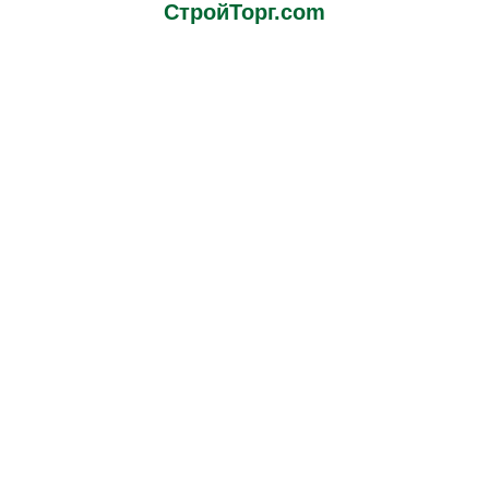
СтройТорг.com