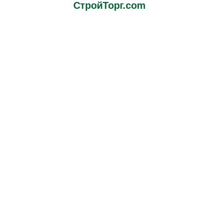
СтройТорг.com