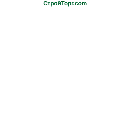
СтройТорг.com