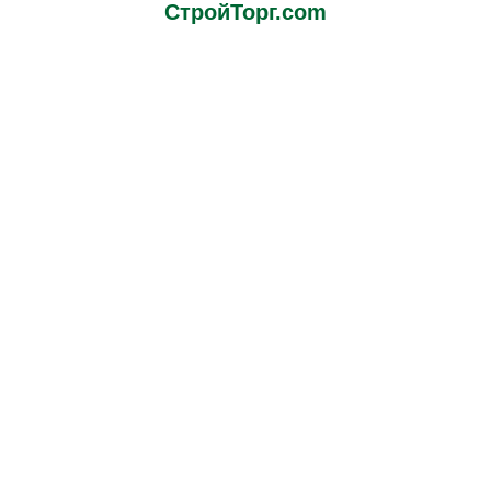
СтройТорг.com