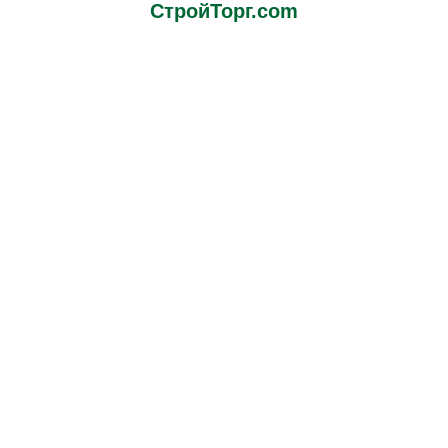
СтройТорг.com