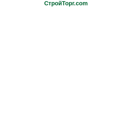
СтройТорг.com