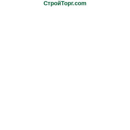
СтройТорг.com