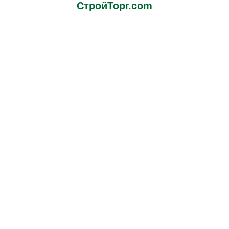
СтройТорг.com