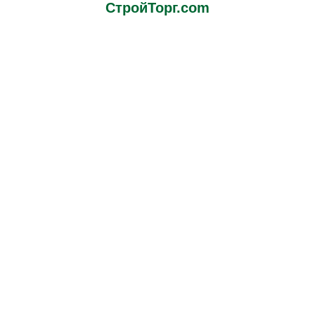
СтройТорг.com