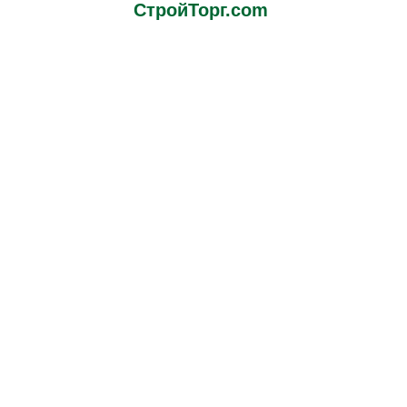
СтройТорг.com