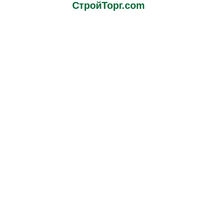
СтройТорг.com