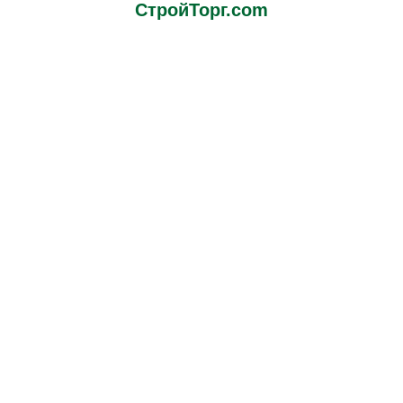
СтройТорг.com