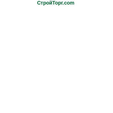
СтройТорг.com